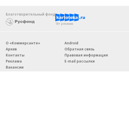
Благотворительный фонд
18+ реклама
О «Коммерсанте»
Android
Архив
Обратная связь
Контакты
Правовая информация
Реклама
E-mail рассылки
Вакансии
18+
© АО «Коммерсантъ». 127006, Москва, Оружейный переулок д. 41,
тел. +7 (495) 797-69-70.
Сетевое издание «Коммерсантъ» (доменное имя сайта:
kommersant.ru) зарегистрировано Федеральной службой
по надзору в сфере связи, информационных технологий и массовых
коммуникаций (Роскомнадзор), регистрационный номер и дата