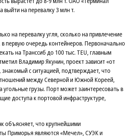
сть вырастет до 8-9 млн т. ОАО «Терминал
 выйти на перевалку 3 млн т.
ько на перевалку угля, сколько на привлечение
, в первую очередь контейнеров. Первоначально
кать на Транссиб до 100 тыс. TEU, главным
тметил Владимир Якунин, проект зависит «от
, знакомый с ситуацией, подтверждает, что
тношений между Северной и Южной Кореей,
 угольные грузы. Порт может заинтересовать в
щие доступа к портовой инфраструктуре,
к объясняет, что крупнейшими
рты Приморья являются «Мечел», СУЭК и