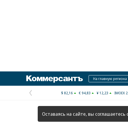
Коммерсантъ
На главную региона
$ 82,16
€ 94,83
¥ 12,23
IMOEX 2
Предыдущая
страница
Оставаясь на сайте, вы соглашаетесь 