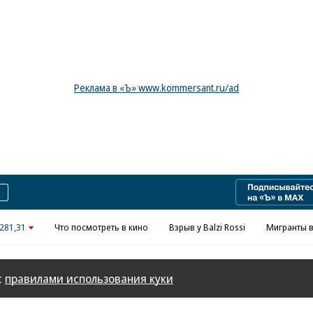
Реклама в «Ъ» www.kommersant.ru/ad
281,31
Что посмотреть в кино
Взрыв у Balzi Rossi
Мигранты в
с
правилами использования куки