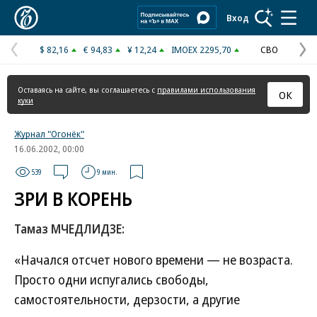
Коммерсантъ
Вход
$ 82,16
€ 94,83
¥ 12,24
IMOEX 2295,70
СВО
Предыдущая
С
страница
с
Оставаясь на сайте, вы соглашаетесь с
правилами использования
ОК
куки
Журнал "Огонёк"
16.06.2002, 00:00
539
9 мин.
ЗРИ В КОРЕНЬ
Тамаз МЧЕДЛИДЗЕ:
«Начался отсчет нового времени — не возраста.
Просто одни испугались свободы,
самостоятельности, дерзости, а другие