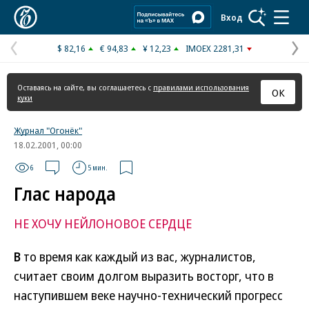
Коммерсантъ
Вход
$ 82,16
€ 94,83
¥ 12,23
IMOEX 2281,31
Предыдущая
С
страница
с
Оставаясь на сайте, вы соглашаетесь с
правилами использования
ОК
куки
Журнал "Огонёк"
18.02.2001, 00:00
6
5 мин.
Глас народа
НЕ ХОЧУ НЕЙЛОНОВОЕ СЕРДЦЕ
В
то время как каждый из вас, журналистов,
считает своим долгом выразить восторг, что в
наступившем веке научно-технический прогресс