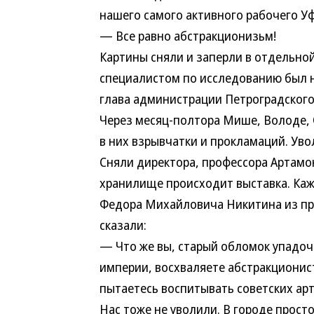
нашего самого активного рабочего Уф
— Все равно абстракционизьм!
Картины сняли и заперли в отдельно
специалистом по исследованию был 
глава администрации Петроградского
Через месяц-полтора Мише, Володе, 
в них взрывчатки и прокламаций. Ув
Сняли директора, профессора Артамон
хранилище происходит выставка. Кажет
Федора Михайловича Никитина из про
сказали:
— Что же вы, старый обломок упадоч
империи, восхваляете абстракционист
пытаетесь воспитывать советских ар
Нас тоже не уволили. В городе прос