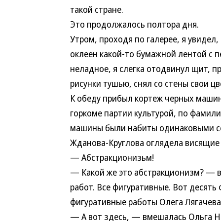
такой стране.
Это продолжалось полтора дня.
Утром, проходя по галерее, я увидел
оклеен какой-то бумажной лентой с 
неладное, я слегка отодвинул щит, п
рисунки тушью, снял со стены свои цв
К обеду прибыл кортеж черных машин
горкоме партии культурой, по фамили
машины были набиты одинаковыми с
Жданова-Круглова оглядела висящие 
— Абстракционизьм!
— Какой же это абстракционизм? — 
работ. Все фигуративные. Вот десят
фигуративные работы Олега Лягачева
— А вот здесь, — вмешалась Ольга Н