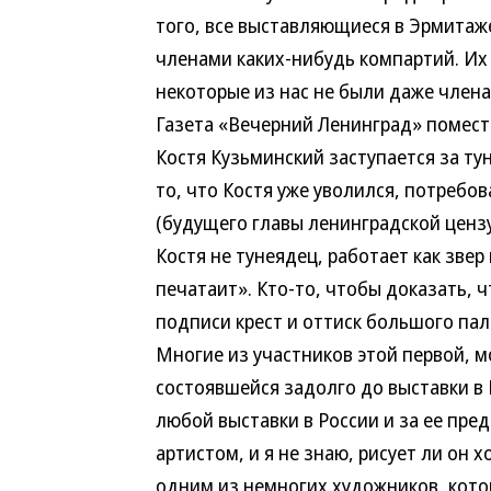
того, все выставляющиеся в Эрмитаж
членами каких-нибудь компартий. Их
некоторые из нас не были даже член
Газета «Вечерний Ленинград» помест
Костя Кузьминский заступается за ту
то, что Костя уже уволился, потребо
(будущего главы ленинградской ценз
Костя не тунеядец, работает как звер
печатаит». Кто-то, чтобы доказать, 
подписи крест и оттиск большого пал
Многие из участников этой первой, м
состоявшейся задолго до выставки в
любой выставки в России и за ее пре
артистом, и я не знаю, рисует ли он х
одним из немногих художников, кото