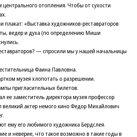
м центрального отопления. Чтобы от сухости
ах.
ли плакат: «Выставка художников-реставраторов
ты, ведер и духа (по определению Миши
нулись.
еставраторов? — спросили мы у нашей начальницы
естительница Фаина Павловна.
артком музея хлопотать о разрешении.
ампы пригласительных билетов.
ал ее заместитель директора музея профессор
л великий актер немого кино Федор Михайлович
г.
ают ему его любимого художника Бердслея.
е и неверие, что такое возможно в такие годы в