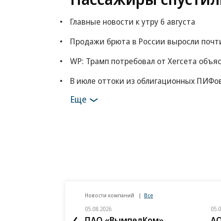
Главные новости к утру 6 августа
Продажи брюта в России выросли почт
WP: Трамп потребовал от Хегсета объя
В июле оттоки из облигационных ПИФов
Еще
Новости компаний
Все
05.08.2026
05.
ПАО «ВымпелКом»
АО