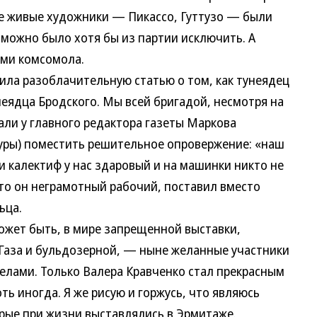
е живые художники — Пикассо, Гуттузо — были
 можно было хотя бы из партии исключить. А
ами комсомола.
ила разоблачительную статью о том, как тунеядец
неядца Бродского. Мы всей бригадой, несмотря на
вали у главного редактора газеты Маркова
уры) поместить решительное опровержение: «наш
 и калектиф у нас здаровый и на машинки никто не
что он неграмотный рабочий, поставил вместо
ьца.
ожет быть, в мире запрещенной выставки,
 Газа и бульдозерной, — ныне желанные участники
делами. Только Валера Кравченко стал прекрасным
оть иногда. Я же рисую и горжусь, что являюсь
рые при жизни выставлялись в Эрмитаже.