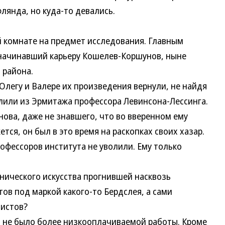
лянда, но куда-то девались.
й комнате на предмет исследования. Главным
начинавший карьеру Кошелев-Коршунов, ныне
 района.
Олегу и Валере их произведения вернули, не найдя
олили из Эрмитажа профессора Левинсона-Лессинга.
ова, даже не знавшего, что во вверенном ему
ся, он был в это время на раскопках своих хазар.
фессоров института не уволили. Ему только
нического искусства прогнившей насквозь
ов под маркой какого-то Бердслея, а сами
тистов?
то не было более низкооплачиваемой работы. Кроме