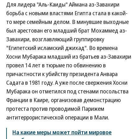
Для лидера "Аль-Каиды" Аймана аз-Завахири
борьба с новыми властями Египта стала в какой-
то мере семейным делом. В минувшие выходные
был арестован его младший брат Мохаммед аз-
Завахири, возглавляющий группировку
"Египетский исламский джихад". Во времена
Хосни Мубарака младший из братьев аз-Завахири
провел 14 лет в тюрьме по обвинению в
причастности к убийству президента Анвара
Садата в 1981 году. А уже после свержения Хосни
Мубарака он отметился под стенами посольства
Франции в Каире, организовав демонстрацию
протеста против проводимой Парижем
антитеррористической операции в Мали.
На какие меры может пойти мировое