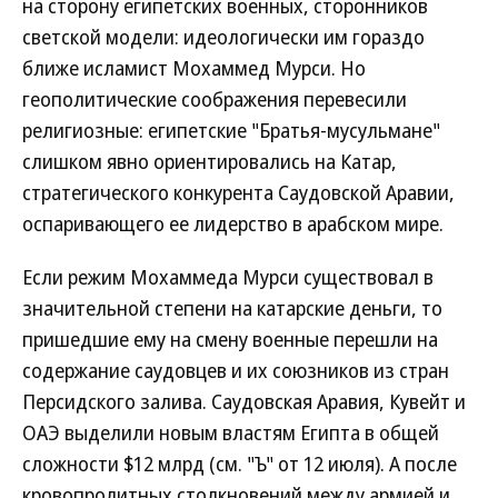
на сторону египетских военных, сторонников
светской модели: идеологически им гораздо
ближе исламист Мохаммед Мурси. Но
геополитические соображения перевесили
религиозные: египетские "Братья-мусульмане"
слишком явно ориентировались на Катар,
стратегического конкурента Саудовской Аравии,
оспаривающего ее лидерство в арабском мире.
Если режим Мохаммеда Мурси существовал в
значительной степени на катарские деньги, то
пришедшие ему на смену военные перешли на
содержание саудовцев и их союзников из стран
Персидского залива. Саудовская Аравия, Кувейт и
ОАЭ выделили новым властям Египта в общей
сложности $12 млрд (см. "Ъ" от 12 июля). А после
кровопролитных столкновений между армией и