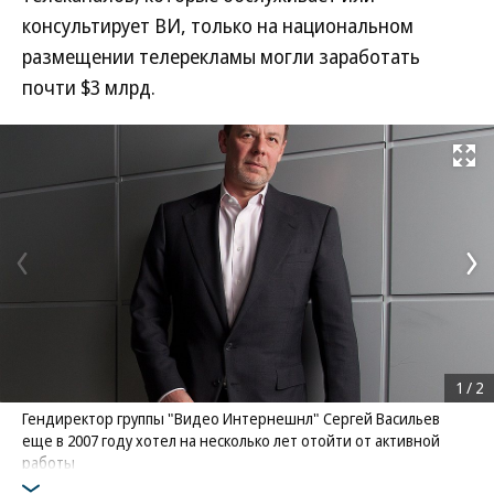
консультирует ВИ, только на национальном
размещении телерекламы могли заработать
почти $3 млрд.
Развернуть на
1
/
2
Гендиректор группы "Видео Интернешнл" Сергей Васильев
еще в 2007 году хотел на несколько лет отойти от активной
работы
Фото: Коммерсантъ / Артем Голощапов