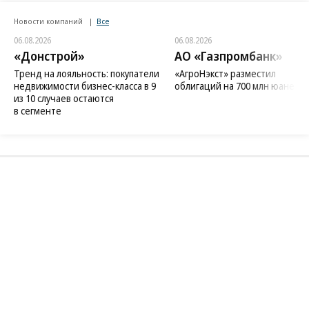
Новости компаний
Все
06.08.2026
06.08.2026
«Донстрой»
АО «Газпромбанк»
Тренд на лояльность: покупатели
«АгроНэкст» разместил
недвижимости бизнес-класса в 9
облигаций на 700 млн юаней
из 10 случаев остаются
в сегменте
Благотворительный фонд
18+ реклама
О «Коммерсанте»
Android
Архив
Обратная связь
Контакты
Правовая информация
Реклама
E-mail рассылки
Вакансии