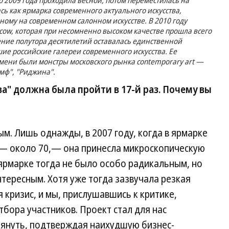
(до 2009 года проходила весной, потом переместилась на
ь как ярмарка современного актуального искусства,
ному на современном салонном искусстве. В 2010 году
cow, которая при несомненно высоком качестве прошла всего
чение полутора десятилетий оставалась единственной
ие российские галереи современного искусства. Ее
мени были монстры московского рынка contemporary art —
умф", "Риджина".
а" должна была пройти в 17-й раз. Почему вы
м. Лишь однажды, в 2007 году, когда в ярмарке
 — около 70,— она принесла микроскопическую
 ярмарке тогда не было особо радикальным, но
тересным. Хотя уже тогда зазвучала резкая
я кризис, и мы, прислушавшись к критике,
бора участников. Проект стал для нас
януть, подтверждая наихудшую бизнес-