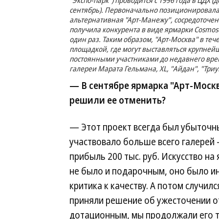
"Экспо-парк") проводится с 1996 года в ЦДХ 
сентябрь). Первоначально позиционировалас
альтернативная "Арт-Манежу", сосредоточен
получила конкурента в виде ярмарки Cosmos
один раз. Таким образом, "Арт-Москва" в те
площадкой, где могут выставляться крупнейш
постоянными участниками до недавнего вре
галереи Марата Гельмана, XL, "Айдан", "Три
— В сентябре ярмарка "Арт-Москв
решили ее отменить?
— Этот проект всегда был убыточны
участвовало больше всего галерей
прибыль 200 тыс. руб. Искусство на
не было и подарочным, оно было ин
критика к качеству. А потом случилс
приняли решение об ужесточении от
дотационным, мы продолжали его т