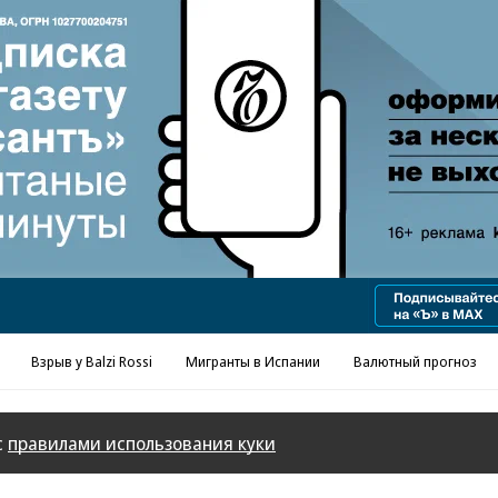
Реклама в «Ъ» www.kommersant.ru/ad
Взрыв у Balzi Rossi
Мигранты в Испании
Валютный прогноз
с
правилами использования куки