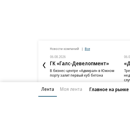
Новости компаний
Все
06.08.2026
06.
ГК «Галс-Девелопмент»
«Д
В бизнес-центре «Адмирал» в Южном
Тре
порту залит первый куб бетона
нед
слу
Лента
Моя лента
Главное на рынке
Благотворительный фонд
О «Коммер
Архив
Контакты