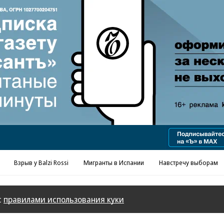
Реклама в «Ъ» www.kommersant.ru/ad
Взрыв у Balzi Rossi
Мигранты в Испании
Навстречу выборам
с
правилами использования куки