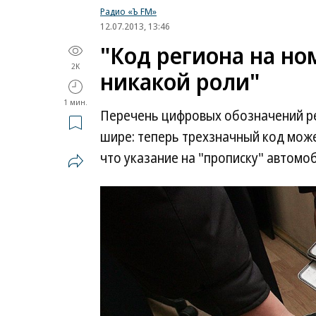
Радио «Ъ FM»
12.07.2013, 13:46
"Код региона на но
2K
никакой роли"
1 мин.
Перечень цифровых обозначений ре
шире: теперь трехзначный код може
что указание на "прописку" автомо