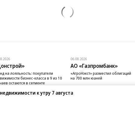
08.2026
06.08.2026
онстрой»
АО «Газпромбанк»
нд на лояльность: покупатели
«АгроНэкст» разместил облигаций
вижимости бизнес-класса в 9 из 10
на 700 млн юаней
чаев остаются в сегменте
 недвижимости к утру 7 августа
санте»
Реклама
Обратная связь
Вакансии
Правовая информация
Android
E-mail рассылки