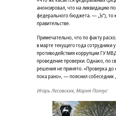
«Что же касается федеральных сре
анонсировал, что на ликвидацию по
федерального бюджета. — „Ъ”), то к
правительстве.
Примечательно, что по факту расх
в марте текущего года сотрудники 
противодействия коррупции ГУ МВД
проведение проверки. Однако, по с
решения не принято. «Проверка до с
пока рано», — пояснил собеседник „
Игорь Лесовских, Мария Полоус