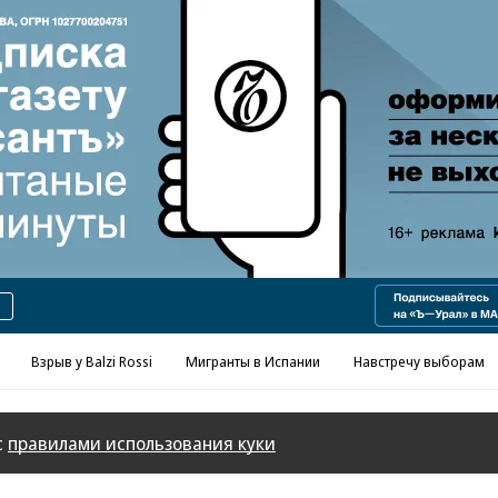
Реклама в «Ъ» www.kommersant.ru/ad
Взрыв у Balzi Rossi
Мигранты в Испании
Навстречу выборам
с
правилами использования куки