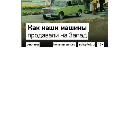
Благотворительный фонд
18+ реклама
О «Коммерсанте»
Android
Архив
Обратная связь
Контакты
Правовая информация
Реклама
E-mail рассылки
Вакансии