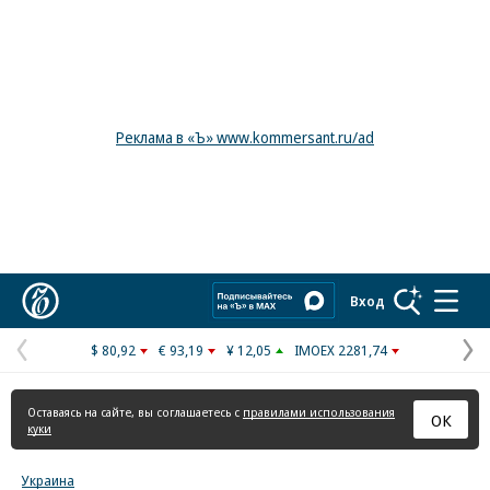
Реклама в «Ъ» www.kommersant.ru/ad
Коммерсантъ
Вход
$ 80,92
€ 93,19
¥ 12,05
IMOEX 2281,74
Предыдущая
С
страница
с
Оставаясь на сайте, вы соглашаетесь с
правилами использования
ОК
куки
Украина