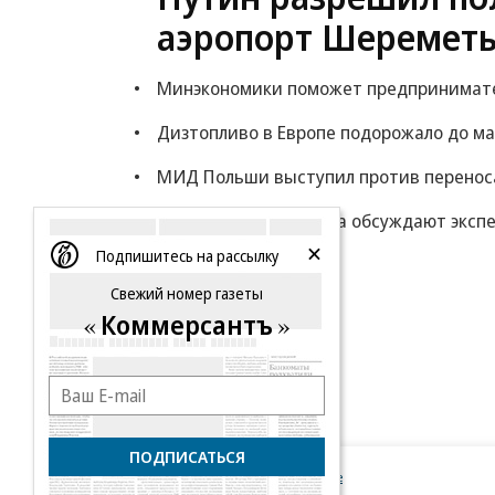
аэропорт Шереметь
Минэкономики поможет предпринимателя
Дизтопливо в Европе подорожало до ма
МИД Польши выступил против переноса
Минфин: власти снова обсуждают экспе
Подпишитесь на рассылку
Еще
Свежий номер газеты
Коммерсантъ
ПОДПИСАТЬСЯ
Новости компаний
Все