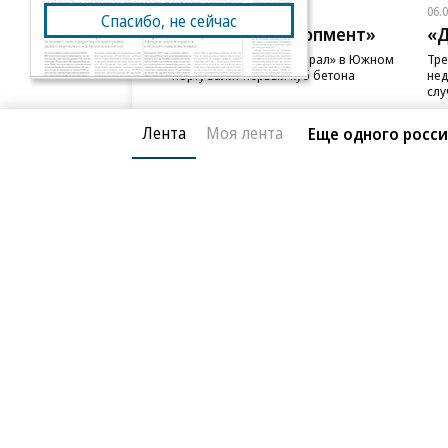
06.08.2026
06.
Спасибо, не сейчас
ГК «Галс-Девелопмент»
«Д
В бизнес-центре «Адмирал» в Южном
Тре
порту залит первый куб бетона
нед
слу
Лента
Моя лента
Еще одного росси
Благотворительный фонд
О «Коммер
Архив
Контакты
18+ реклама
© АО «Коммерсантъ». 127006, Москва, Оружейный пе
Сетевое издание «Коммерсантъ» (доменное имя сайт
Федеральной службой по надзору в сфере связи, и
и массовых коммуникаций (Роскомнадзор), регистра
решения о регистрации: серия
Эл № ФС77-76922
от 1