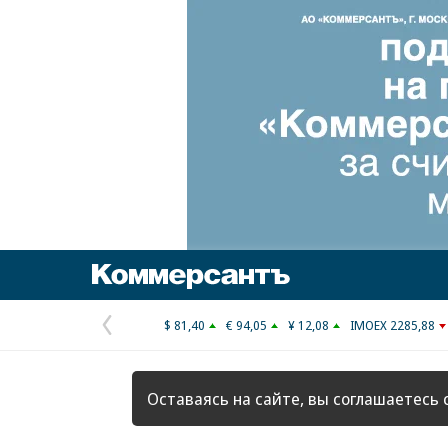
Коммерсантъ
$ 81,40
€ 94,05
¥ 12,08
IMOEX 2285,88
Предыдущая
страница
Оставаясь на сайте, вы соглашаетесь 