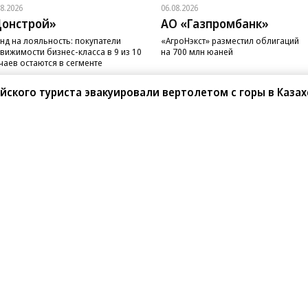
08.2026
06.08.2026
онстрой»
АО «Газпромбанк»
нд на лояльность: покупатели
«АгроНэкст» разместил облигаций
вижимости бизнес-класса в 9 из 10
на 700 млн юаней
чаев остаются в сегменте
йского туриста эвакуировали вертолетом с горы в Казах
санте»
Реклама
Обратная связь
Вакансии
Правовая информация
Android
E-mail рассылки
реулок д. 41,
тел. +7 (495) 797-69-70.
Партнерские проекты/матери
«Промо» и «Официальное со
а: kommersant.ru) зарегистрировано
нформационных технологий
На kommersant.ru применяют
ционный номер и дата принятия
1 октября 2019 г.