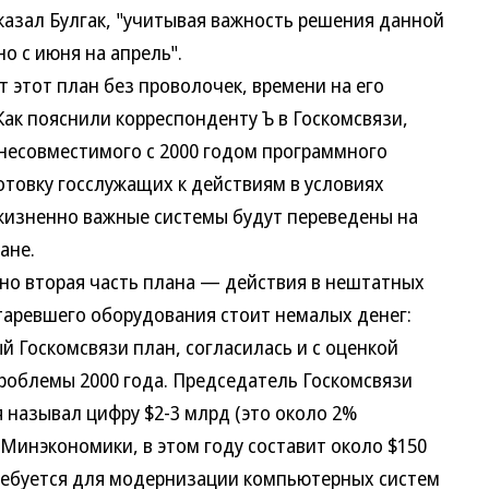
сказал Булгак, "учитывая важность решения данной
о с июня на апрель".
этот план без проволочек, времени на его
ак пояснили корреспонденту Ъ в Госкомсвязи,
 несовместимого с 2000 годом программного
отовку госслужащих к действиям в условиях
 жизненно важные системы будут переведены на
ане.
 вторая часть плана — действия в нештатных
старевшего оборудования стоит немалых денег:
 Госкомсвязи план, согласилась и с оценкой
проблемы 2000 года. Председатель Госкомсвязи
 называл цифру $2-3 млрд (это около 2%
 Минэкономики, в этом году составит около $150
ребуется для модернизации компьютерных систем