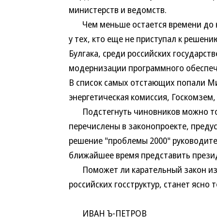
министерств и ведомств.
Чем меньше остается времени до на
у тех, кто еще не приступал к решени
Булгака, среди российских государст
модернизации программного обеспече
В список самых отстающих попали М
энергетическая комиссия, Госкомзем
Подстегнуть чиновников можно тол
перечислены в законопроекте, пред
решение "проблемы 2000" руководител
ближайшее время представить презид
Поможет ли карательный закон изб
российских госструктур, станет ясно т
ИВАН Ъ-ПЕТРОВ