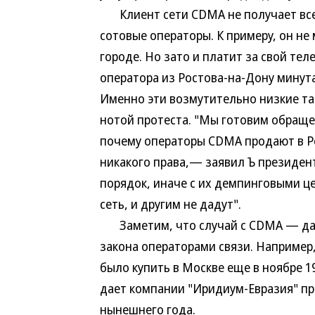
Клиент сети CDMA не получает всех
сотовые операторы. К примеру, он не
городе. Но зато и платит за свой те
оператора из Ростова-на-Дону минута
Именно эти возмутительно низкие та
нотой протеста. "Мы готовим обращен
почему операторы CDMA продают в Ро
никакого права,— заявил Ъ президен
порядок, иначе с их демпинговыми ц
сеть, и другим не дадут".
Заметим, что случай с CDMA — дал
закона операторами связи. Например
было купить в Москве еще в ноябре 1
дает компании "Иридиум-Евразия" пра
нынешнего года.