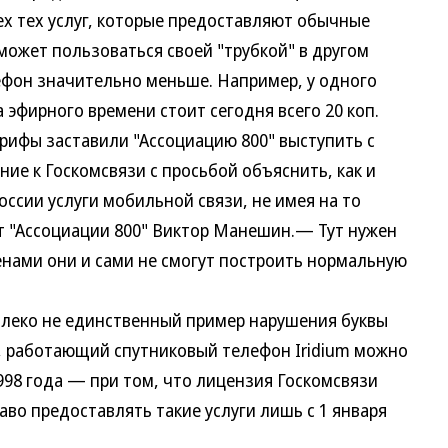
 тех услуг, которые предоставляют обычные
 может пользоваться своей "трубкой" в другом
лефон значительно меньше. Например, у одного
 эфирного времени стоит сегодня всего 20 коп.
рифы заставили "Ассоциацию 800" выступить с
ие к Госкомсвязи с просьбой объяснить, как и
ссии услуги мобильной связи, не имея на то
т "Ассоциации 800" Виктор Манешин.— Тут нужен
енами они и сами не смогут построить нормальную
еко не единственный пример нарушения буквы
, работающий спутниковый телефон Iridium можно
998 года — при том, что лицензия Госкомсвязи
во предоставлять такие услуги лишь с 1 января