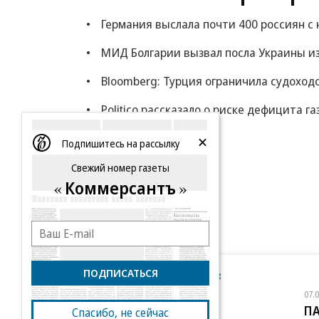
Германия выслала почти 400 россиян с 
МИД Болгарии вызвал посла Украины из
Bloomberg: Турция ограничила судоход
Politico рассказало о риске дефицита га
Еще
Подпишитесь на рассылку
Свежий номер газеты
Коммерсантъ
ПОДПИСАТЬСЯ
Новости компаний
Все
07.08.2026
07.
STONE
П
Спасибо, не сейчас