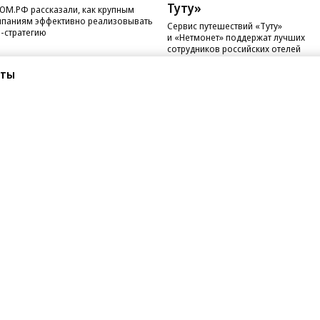
Туту»
ОМ.РФ рассказали, как крупным
паниям эффективно реализовывать
Сервис путешествий «Туту»
-стратегию
и «Нетмонет» поддержат лучших
сотрудников российских отелей
сты
санте»
Реклама
Обратная связь
Вакансии
Правовая информация
Android
E-mail рассылки
реулок д. 41,
тел. +7 (495) 797-69-70.
Партнерские проекты/матери
«Промо» и «Официальное со
а: kommersant.ru) зарегистрировано
нформационных технологий
На kommersant.ru применяют
ционный номер и дата принятия
1 октября 2019 г.