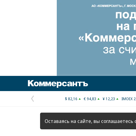
Коммерсантъ
$ 82,16
€ 94,83
¥ 12,23
IMOEX 2
Предыдущая
страница
Оставаясь на сайте, вы соглашаетесь 