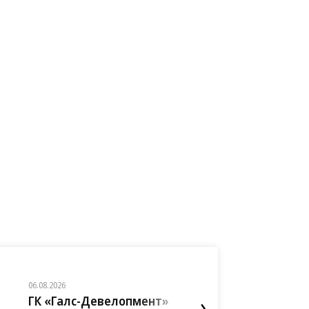
06.08.2026
06.08.2026
06.08.2026
06.08.2026
06.08.2026
05.08.2026
05.08.2026
ГК «Галс-Девелопмент»
«Донстрой»
АО «Газпромбанк
«Сервис путешес
ПАО «ВымпелКом
ПАО «ВымпелКом
АО «Банк ДОМ.РФ