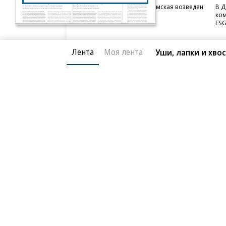
Бизнес-центр STONE Римская возведен
В Д
в полную высоту
ком
ESG
Лента
Моя лента
Уши, лапки и хво
Благотворительный фонд
О «Коммер
Архив
Контакты
18+ реклама
© АО «Коммерсантъ». 127006, Москва, Оружейный пе
Сетевое издание «Коммерсантъ» (доменное имя сайт
Федеральной службой по надзору в сфере связи, и
и массовых коммуникаций (Роскомнадзор), регистра
решения о регистрации: серия
Эл № ФС77-76922
от 1