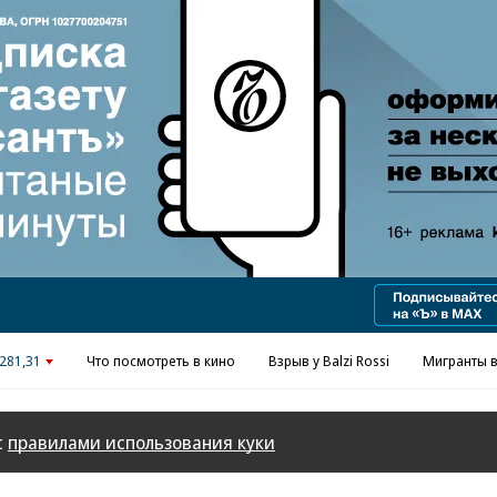
281,31
Что посмотреть в кино
Взрыв у Balzi Rossi
Мигранты в
с
правилами использования куки