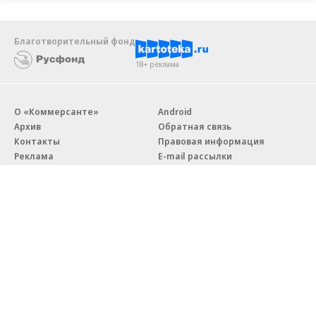
Благотворительный фонд
18+ реклама
О «Коммерсанте»
Android
Архив
Обратная связь
Контакты
Правовая информация
Реклама
E-mail рассылки
Вакансии
18+
© АО «Коммерсантъ». 127006, Москва, Оружейный переулок д. 41,
тел. +7 (495) 797-69-70.
Сетевое издание «Коммерсантъ» (доменное имя сайта:
kommersant.ru) зарегистрировано Федеральной службой
по надзору в сфере связи, информационных технологий и массовых