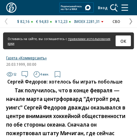
Коммерсантъ
Вход
$ 82,16
€ 94,83
¥ 12,23
IMOEX 2281,31
СВО
Предыдущая
С
страница
с
Оставаясь на сайте, вы соглашаетесь с
правилами использования
ОК
куки
Газета «Коммерсантъ»
20.03.1999, 00:00
52
4 мин.
Сергей Федоров: хотелось бы играть побольше
Так получилось, что в конце февраля —
начале марта центрфорвард "Детройт ред
уингс" Сергей Федоров дважды оказывался в
центре внимания хоккейной общественности
по обе стороны океана. Сначала он
пожертвовал штату Мичиган, где сейчас