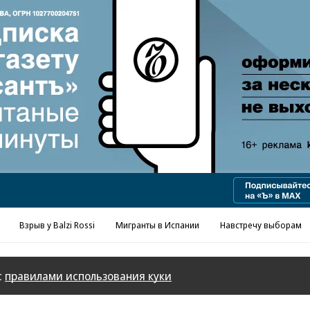
Реклама в «Ъ» www.kommersant.ru/ad
Взрыв у Balzi Rossi
Мигранты в Испании
Навстречу выборам
с
правилами использования куки