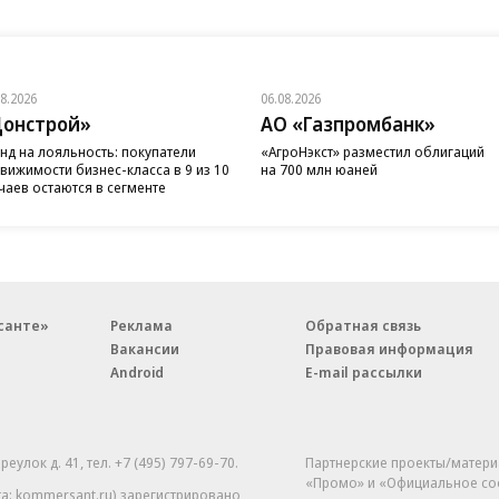
08.2026
06.08.2026
онстрой»
АО «Газпромбанк»
нд на лояльность: покупатели
«АгроНэкст» разместил облигаций
вижимости бизнес-класса в 9 из 10
на 700 млн юаней
чаев остаются в сегменте
санте»
Реклама
Обратная связь
Вакансии
Правовая информация
Android
E-mail рассылки
реулок д. 41,
тел. +7 (495) 797-69-70.
Партнерские проекты/матери
«Промо» и «Официальное со
а: kommersant.ru) зарегистрировано