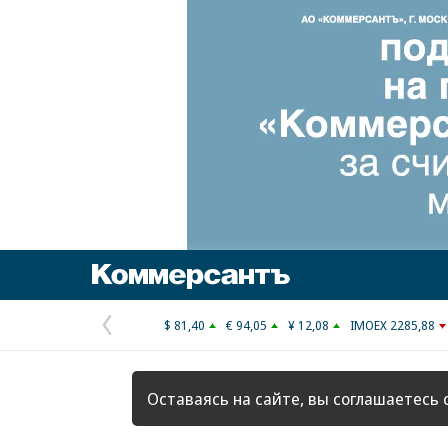
Коммерсантъ
$ 81,40
€ 94,05
¥ 12,08
IMOEX 2285,88
Предыдущая
страница
Оставаясь на сайте, вы соглашаетесь 