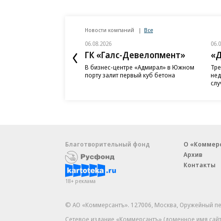
Новости компаний
Все
06.08.2026
06.
ГК «Галс-Девелопмент»
«Д
В бизнес-центре «Адмирал» в Южном
Тре
порту залит первый куб бетона
нед
слу
Благотворительный фонд
О «Коммер
Архив
Контакты
18+ реклама
© АО «Коммерсантъ». 127006, Москва, Оружейный пе
Сетевое издание «Коммерсантъ» (доменное имя сайт