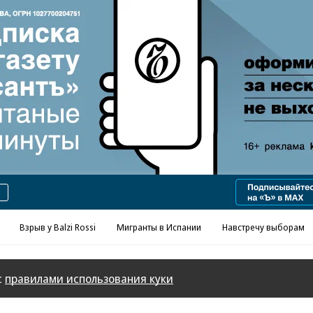
Реклама в «Ъ» www.kommersant.ru/ad
Взрыв у Balzi Rossi
Мигранты в Испании
Навстречу выборам
с
правилами использования куки