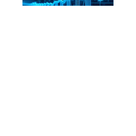
Благотворительный фонд
18+ реклама
О «Коммерсанте»
Android
Архив
Обратная связь
Контакты
Правовая информация
Реклама
E-mail рассылки
Вакансии
18+
© АО «Коммерсантъ». 127006, Москва, Оружейный переулок д. 41,
тел. +7 (495) 797-69-70.
Сетевое издание «Коммерсантъ» (доменное имя сайта:
kommersant.ru) зарегистрировано Федеральной службой