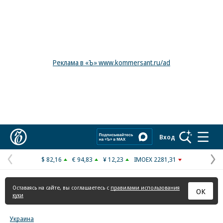
Реклама в «Ъ» www.kommersant.ru/ad
Коммерсантъ
Вход
$ 82,16
€ 94,83
¥ 12,23
IMOEX 2281,31
Предыдущая
С
страница
с
Оставаясь на сайте, вы соглашаетесь с
правилами использования
ОК
куки
Украина