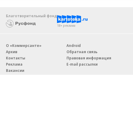
Благотворительный фонд
18+ реклама
О «Коммерсанте»
Android
Архив
Обратная связь
Контакты
Правовая информация
Реклама
E-mail рассылки
Вакансии
18+
© АО «Коммерсантъ». 127006, Москва, Оружейный переулок д. 41,
тел. +7 (495) 797-69-70.
Сетевое издание «Коммерсантъ» (доменное имя сайта:
kommersant.ru) зарегистрировано Федеральной службой
по надзору в сфере связи, информационных технологий и массовых
коммуникаций (Роскомнадзор), регистрационный номер и дата