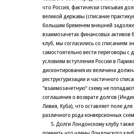
что Россия, фактически списывая дол
великой державы (списание практикуе
большим бременем внешней задолженн
взаимозачетах финансовых активов б
клуб, мы согласились со списанием з
самостоятельно вести переговоры с 
условиям вступления России в Парижс
дисконтирования их величина должна
реструктуризации и частичного списа
"взаимозачетную" схему не попадают 
соглашения о возврате долгов (Инди
Ливия, Куба), что оставляет поле для
различного рода конверсионных схем
5. Долги Лондонскому клубу также 
помнить,что члены Лондонского клуб