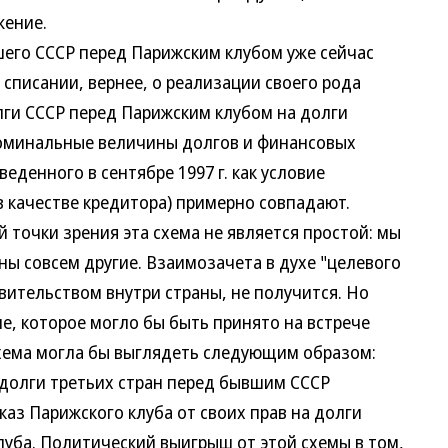
жение.
его СССР перед Парижским клубом уже сейчас
 списании, вернее, о реализации своего рода
ги СССР перед Парижским клубом на долги
Номинальные величины долгов и финансовых
еденного в сентябре 1997 г. как условие
в качестве кредитора) примерно совпадают.
очки зрения эта схема не является простой: мы
ы совсем другие. Взаимозачета в духе "целевого
вительством внутри страны, не получится. Но
е, которое могло бы быть принято на встрече
 Схема могла бы выглядеть следующим образом:
 долги третьих стран перед бывшим СССР
каз Парижского клуба от своих прав на долги
луба. Политический выигрыш от этой схемы в том,