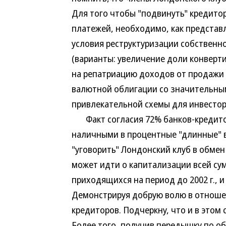
Для того чтобы "подвинуть" кредитор
платежей, необходимо, как представ
условия реструктуризации собственно
(варианты: увеличение доли конверт
на репатриацию доходов от продажи
валютной облигации со значительны
привлекательной схемы для инвестор
Факт согласия 72% банков-кредитор
наличными в процентные "длинные" в
"уговорить" Лондонский клуб в обмен
может идти о капитализации всей с
приходящихся на период до 2002 г., 
Демонстрируя добрую волю в отношен
кредиторов. Подчеркну, что и в этом
Более того, получив передышку по о