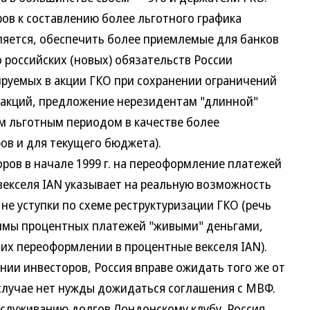
ов к составлению более льготного графика
ляется, обеспечить более приемлемые для банков
 российских (новых) обязательств России
ируемых в акции ГКО при сохранении ограничений
 акций, предложение нерезидентам "длинной"
м льготным периодом в качестве более
ов и для текущего бюджета).
ов в начале 1999 г. на переоформление платежей
екселя IAN указывает на реальную возможность
 не уступки по схеме реструктуризации ГКО (речь
уммы процентных платежей "живыми" деньгами,
и их переоформлении в процентные векселя IAN).
ии инвесторов, Россия вправе ожидать того же от
 случае нет нужды дожидаться соглашения с МВФ.
бслуживанию долгов Лондонскому клубу, Россия