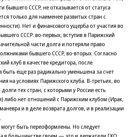
ги бывшего СССР, не отказывается от статуса
тся только для наименее развитых стран с
ости). Нет и финансового ущерба от участия во
ывшего СССР: во-первых, вступив в Парижский
начительной части долга и потеряли право
должниками бывшего СССР, во-вторых. Согласно
кий клуб в качестве кредитора, после
 быть еще раз радикально уменьшена за счет
ния на условиях Парижского клуба. В-третьих, во
долги тех стран, с которыми у России есть
я) либо нет отношений с Парижским клубом (Ирак,
 маневра и в деле возврата долгов, и в реализации
.
могут быть переоформлены. Но следует
а в большинстве своем — это и держатели ГКО.