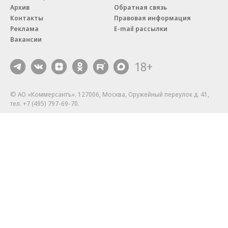
Архив
Обратная связь
Контакты
Правовая информация
Реклама
E-mail рассылки
Вакансии
18+
© АО «Коммерсантъ». 127006, Москва, Оружейный переулок д. 41,
тел. +7 (495) 797-69-70.
Сетевое издание «Коммерсантъ» (доменное имя сайта:
kommersant.ru) зарегистрировано Федеральной службой
по надзору в сфере связи, информационных технологий и массовых
коммуникаций (Роскомнадзор), регистрационный номер и дата
принятия решения о регистрации: серия
Эл № ФС77-76922
от 11 октября 2019 г.
Партнерские проекты/материалы, новости компаний, материалы
с пометкой «Промо» и «Официальное сообщение» опубликованы
на коммерческой основе.
На kommersant.ru применяются рекомендательные технологии.
Подробнее