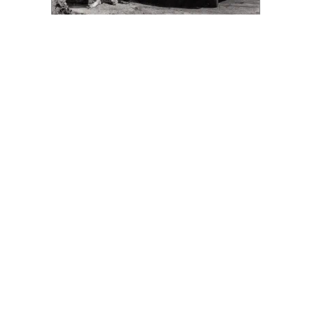
Благотворительный фонд
18+ реклама
О «Коммерсанте»
Android
Архив
Обратная связь
Контакты
Правовая информация
Реклама
E-mail рассылки
Вакансии
18+
© АО «Коммерсантъ». 127006, Москва, Оружейный переулок д. 41,
тел. +7 (495) 797-69-70.
Сетевое издание «Коммерсантъ» (доменное имя сайта: