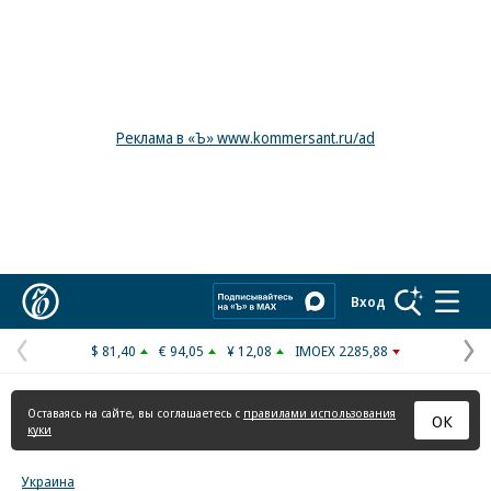
Реклама в «Ъ» www.kommersant.ru/ad
Коммерсантъ
Вход
$ 81,40
€ 94,05
¥ 12,08
IMOEX 2285,88
Предыдущая
С
страница
с
Оставаясь на сайте, вы соглашаетесь с
правилами использования
ОК
куки
Украина