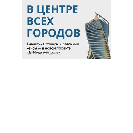
Благотворительный фонд
18+ реклама
О «Коммерсанте»
Android
Архив
Обратная связь
Контакты
Правовая информация
Реклама
E-mail рассылки