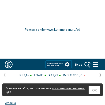
Реклама в «Ъ» www.kommersant.ru/ad
Коммерсантъ
Вход
$ 82,16
€ 94,83
¥ 12,23
IMOEX 2281,31
Предыдущая
С
страница
с
Оставаясь на сайте, вы соглашаетесь с
правилами использования
ОК
куки
Украина