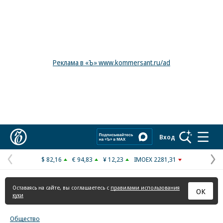
Реклама в «Ъ» www.kommersant.ru/ad
Коммерсантъ
Вход
$ 82,16
€ 94,83
¥ 12,23
IMOEX 2281,31
Предыдущая
С
страница
с
Оставаясь на сайте, вы соглашаетесь с
правилами использования
ОК
куки
Общество