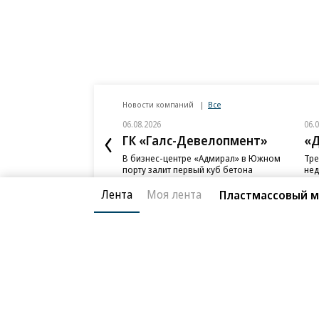
Новости компаний
Все
06.08.2026
06.
ГК «Галс-Девелопмент»
«Д
В бизнес-центре «Адмирал» в Южном
Тре
порту залит первый куб бетона
нед
слу
Лента
Моя лента
Пластмассовый м
Благотворительный фонд
О «Коммер
Архив
Контакты