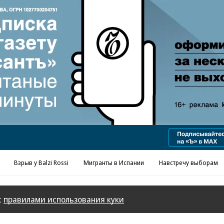
Реклама в «Ъ» www.kommersant.ru/ad
Взрыв у Balzi Rossi
Мигранты в Испании
Навстречу выборам
с
правилами использования куки