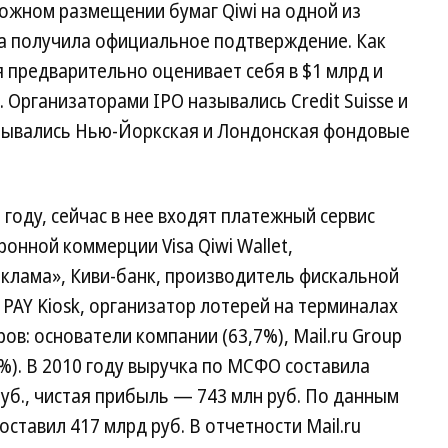
ожном размещении бумаг Qiwi на одной из
да получила официальное подтверждение. Как
 предварительно оценивает себя в $1 млрд и
 Организаторами IPO назывались Credit Suisse и
азывались Нью-Йоркская и Лондонская фондовые
 году, сейчас в нее входят платежный сервис
онной коммерции Visa Qiwi Wallet,
еклама», Киви-банк, производитель фискальной
PAY Kiosk, организатор лотерей на терминалах
ов: основатели компании (63,7%), Mail.ru Group
,9%). В 2010 году выручка по МСФО составила
руб., чистая прибыль — 743 млн руб. По данным
оставил 417 млрд руб. В отчетности Mail.ru