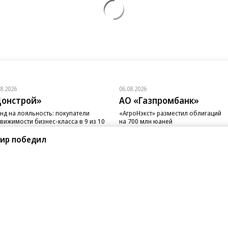
08.2026
06.08.2026
онстрой»
АО «Газпромбанк»
нд на лояльность: покупатели
«АгроНэкст» разместил облигаций
вижимости бизнес-класса в 9 из 10
на 700 млн юаней
чаев остаются в сегменте
ир победил
санте»
Реклама
Обратная связь
Вакансии
Правовая информация
Android
E-mail рассылки