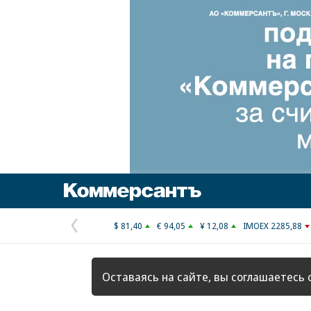
Коммерсантъ
$ 81,40
€ 94,05
¥ 12,08
IMOEX 2285,88
Предыдущая
страница
Оставаясь на сайте, вы соглашаетесь 