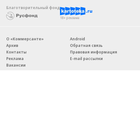
Благотворительный фонд
18+ реклама
О «Коммерсанте»
Android
Архив
Обратная связь
Контакты
Правовая информация
Реклама
E-mail рассылки
Вакансии
18+
© АО «Коммерсантъ». 127006, Москва, Оружейный переулок д. 41,
тел. +7 (495) 797-69-70.
Сетевое издание «Коммерсантъ» (доменное имя сайта:
kommersant.ru) зарегистрировано Федеральной службой
по надзору в сфере связи, информационных технологий и массовых
коммуникаций (Роскомнадзор), регистрационный номер и дата
принятия решения о регистрации: серия
Эл № ФС77-76922