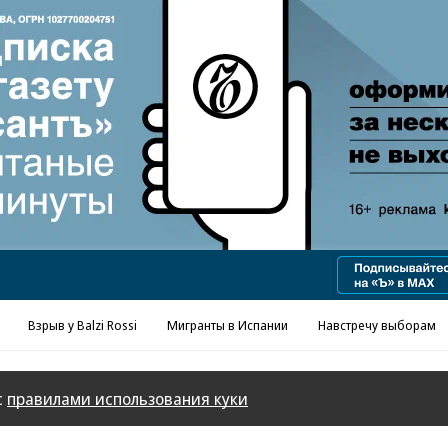
Реклама в «Ъ» www.kommersant.ru/ad
Взрыв у Balzi Rossi
Мигранты в Испании
Навстречу выборам
с
правилами использования куки