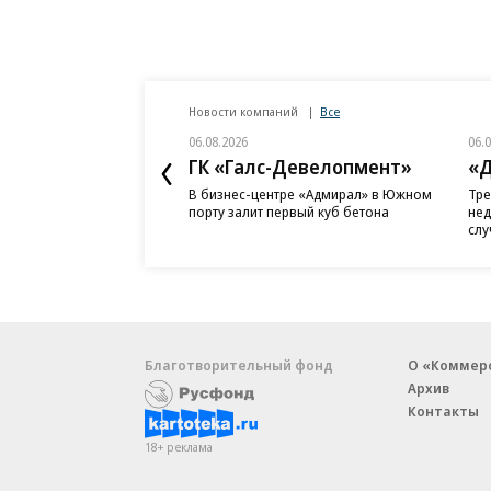
Новости компаний
Все
06.08.2026
06.
ГК «Галс-Девелопмент»
«Д
В бизнес-центре «Адмирал» в Южном
Тре
порту залит первый куб бетона
нед
слу
Благотворительный фонд
О «Коммер
Архив
Контакты
18+ реклама