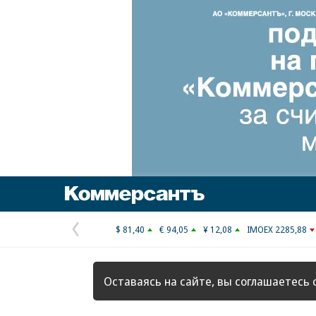
Коммерсантъ
$ 81,40
€ 94,05
¥ 12,08
IMOEX 2285,88
Предыдущая
страница
Оставаясь на сайте, вы соглашаетесь 