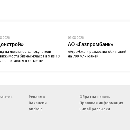
08.2026
06.08.2026
онстрой»
АО «Газпромбанк»
нд на лояльность: покупатели
«АгроНэкст» разместил облигаций
вижимости бизнес-класса в 9 из 10
на 700 млн юаней
чаев остаются в сегменте
санте»
Реклама
Обратная связь
Вакансии
Правовая информация
Android
E-mail рассылки