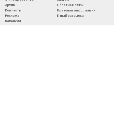
Архив
Обратная связь
Контакты
Правовая информация
Реклама
E-mail рассылки
Вакансии
18+
© АО «Коммерсантъ». 127006, Москва, Оружейный переулок д. 41,
тел. +7 (495) 797-69-70.
Сетевое издание «Коммерсантъ» (доменное имя сайта:
kommersant.ru) зарегистрировано Федеральной службой
по надзору в сфере связи, информационных технологий и массовых
коммуникаций (Роскомнадзор), регистрационный номер и дата
принятия решения о регистрации: серия
Эл № ФС77-76922
от 11 октября 2019 г.
Партнерские проекты/материалы, новости компаний, материалы
с пометкой «Промо» и «Официальное сообщение» опубликованы
на коммерческой основе.
На kommersant.ru применяются рекомендательные технологии.
Подробнее