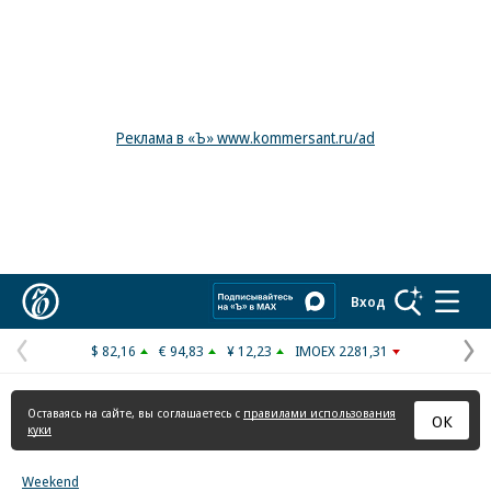
Реклама в «Ъ» www.kommersant.ru/ad
Коммерсантъ
Вход
$ 82,16
€ 94,83
¥ 12,23
IMOEX 2281,31
Предыдущая
С
страница
с
Оставаясь на сайте, вы соглашаетесь с
правилами использования
ОК
куки
Weekend