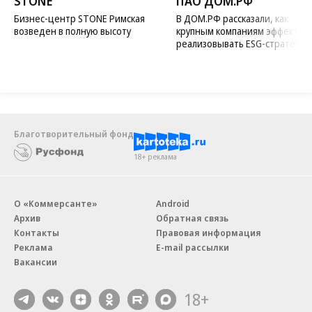
STONE
ПАО ДОМ.РФ
Бизнес-центр STONE Римская
В ДОМ.РФ рассказали, как
возведен в полную высоту
крупным компаниям эффектив
реализовывать ESG-стратегию
Благотворительный фонд
18+ реклама
О «Коммерсанте»
Android
Архив
Обратная связь
Контакты
Правовая информация
Реклама
E-mail рассылки
Вакансии
18+