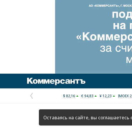
Коммерсантъ
$ 82,16
€ 94,83
¥ 12,23
IMOEX 2
Предыдущая
страница
Оставаясь на сайте, вы соглашаетесь 