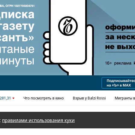
Реклама в «Ъ» www.kommersant.ru/ad
281,31
Что посмотреть в кино
Взрыв у Balzi Rossi
Мигранты в
с
правилами использования куки