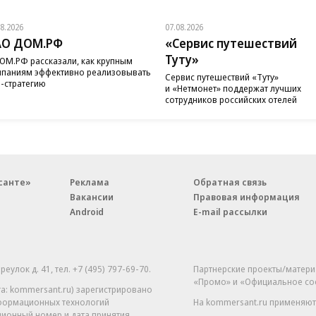
08.2026
07.08.2026
АО ДОМ.РФ
«Сервис путешествий
Туту»
ОМ.РФ рассказали, как крупным
паниям эффективно реализовывать
Сервис путешествий «Туту»
-стратегию
и «Нетмонет» поддержат лучших
сотрудников российских отелей
санте»
Реклама
Обратная связь
Вакансии
Правовая информация
Android
E-mail рассылки
реулок д. 41,
тел. +7 (495) 797-69-70.
Партнерские проекты/матери
«Промо» и «Официальное со
а: kommersant.ru) зарегистрировано
нформационных технологий
На kommersant.ru применяют
ционный номер и дата принятия