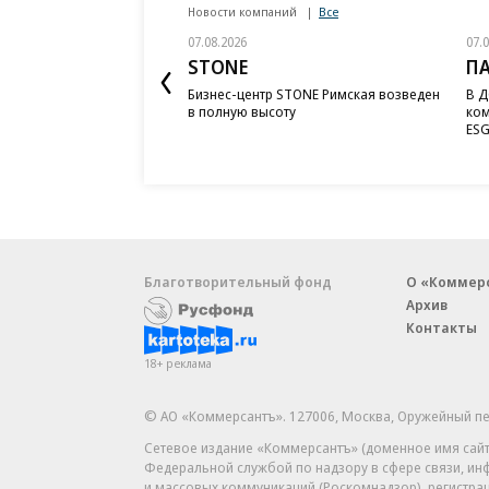
Новости компаний
Все
07.08.2026
07.
STONE
П
Бизнес-центр STONE Римская возведен
В Д
в полную высоту
ком
ESG
Благотворительный фонд
О «Коммер
Архив
Контакты
18+ реклама
© АО «Коммерсантъ». 127006, Москва, Оружейный пе
Сетевое издание «Коммерсантъ» (доменное имя сайт
Федеральной службой по надзору в сфере связи, и
и массовых коммуникаций (Роскомнадзор), регистра