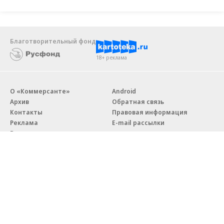
Благотворительный фонд
18+ реклама
О «Коммерсанте»
Android
Архив
Обратная связь
Контакты
Правовая информация
Реклама
E-mail рассылки
Вакансии
18+
© АО «Коммерсантъ». 127006, Москва, Оружейный переулок д. 41,
тел. +7 (495) 797-69-70.
Сетевое издание «Коммерсантъ» (доменное имя сайта:
kommersant.ru) зарегистрировано Федеральной службой