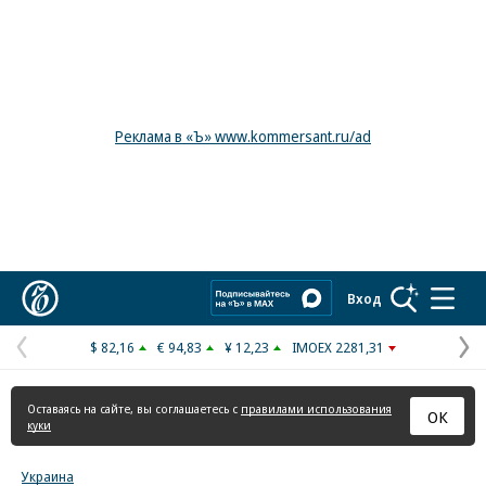
Реклама в «Ъ» www.kommersant.ru/ad
Коммерсантъ
Вход
$ 82,16
€ 94,83
¥ 12,23
IMOEX 2281,31
Предыдущая
С
страница
с
Оставаясь на сайте, вы соглашаетесь с
правилами использования
ОК
куки
Украина