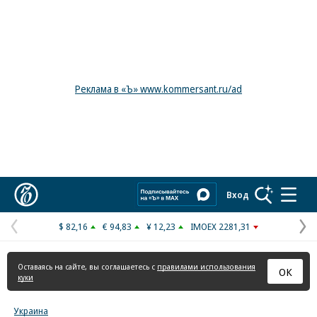
Реклама в «Ъ» www.kommersant.ru/ad
Коммерсантъ
Вход
$ 82,16
€ 94,83
¥ 12,23
IMOEX 2281,31
Предыдущая
С
страница
с
Оставаясь на сайте, вы соглашаетесь с
правилами использования
ОК
куки
Украина