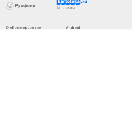
18+ реклама
О «Коммерсанте»
Android
Архив
Обратная связь
Контакты
Правовая информация
Реклама
E-mail рассылки
Вакансии
18+
© АО «Коммерсантъ». 127006, Москва, Оружейный переулок д. 41,
тел. +7 (495) 797-69-70.
Сетевое издание «Коммерсантъ» (доменное имя сайта:
kommersant.ru) зарегистрировано Федеральной службой
по надзору в сфере связи, информационных технологий и массовых
коммуникаций (Роскомнадзор), регистрационный номер и дата
принятия решения о регистрации: серия
Эл № ФС77-76922
от 11 октября 2019 г.