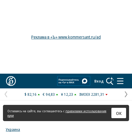
Реклама в «Ъ» www.kommersant.ru/ad
Коммерсантъ
Вход
$ 82,16
€ 94,83
¥ 12,23
IMOEX 2281,31
Предыдущая
С
страница
с
Оставаясь на сайте, вы соглашаетесь с
правилами использования
ОК
куки
Украина