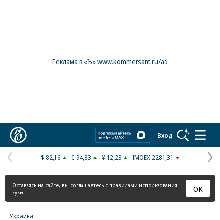
Реклама в «Ъ» www.kommersant.ru/ad
Коммерсантъ
Вход
$ 82,16
€ 94,83
¥ 12,23
IMOEX 2281,31
Предыдущая
С
страница
с
Оставаясь на сайте, вы соглашаетесь с
правилами использования
ОК
куки
Украина