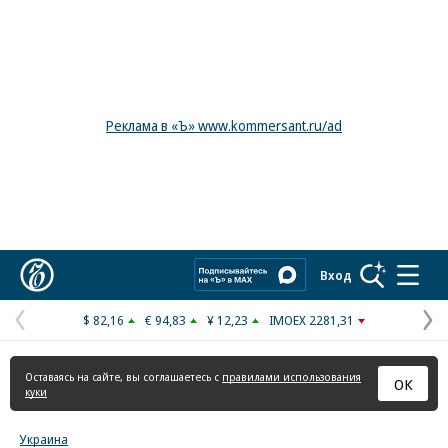
Реклама в «Ъ» www.kommersant.ru/ad
Коммерсантъ
Вход
$ 82,16
€ 94,83
¥ 12,23
IMOEX 2281,31
Предыдущая
С
страница
с
Оставаясь на сайте, вы соглашаетесь с
правилами использования
ОК
куки
Украина