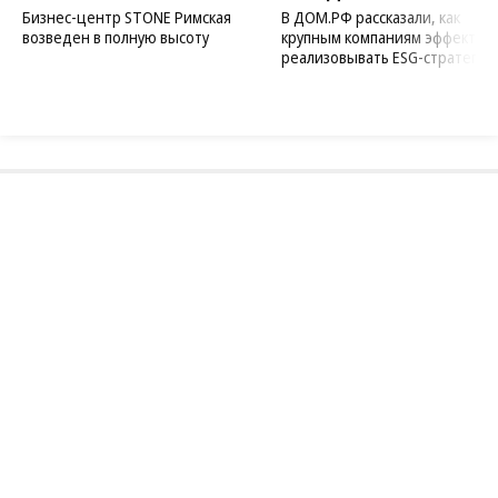
Бизнес-центр STONE Римская
В ДОМ.РФ рассказали, как
возведен в полную высоту
крупным компаниям эффектив
реализовывать ESG-стратегию
Благотворительный фонд
18+ реклама
О «Коммерсанте»
Android
Архив
Обратная связь
Контакты
Правовая информация
Реклама
E-mail рассылки
Вакансии
18+