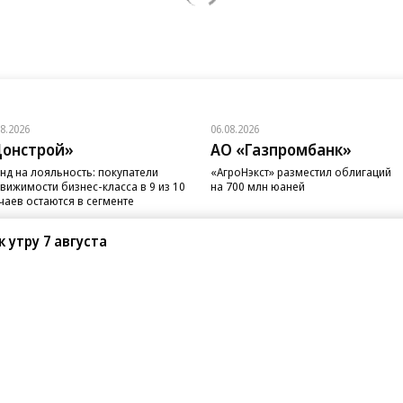
08.2026
06.08.2026
онстрой»
АО «Газпромбанк»
нд на лояльность: покупатели
«АгроНэкст» разместил облигаций
вижимости бизнес-класса в 9 из 10
на 700 млн юаней
чаев остаются в сегменте
 утру 7 августа
санте»
Реклама
Обратная связь
Вакансии
Правовая информация
Android
E-mail рассылки