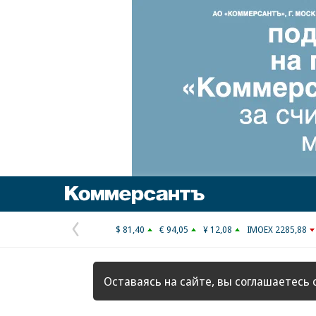
Коммерсантъ
$ 81,40
€ 94,05
¥ 12,08
IMOEX 2285,88
Предыдущая
страница
Оставаясь на сайте, вы соглашаетесь 