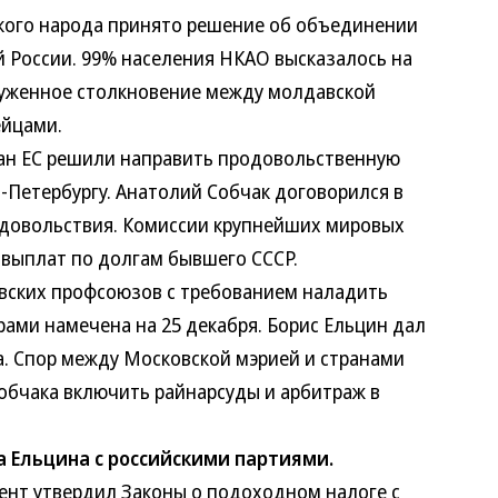
ого народа принято решение об объединении
 России. 99% населения НКАО высказалось на
руженное столкновение между молдавской
ейцами.
 ЕС решили направить продовольственную
-Петербургу. Анатолий Собчак договорился в
одовольствия. Комиссии крупнейших мировых
 выплат по долгам бывшего СССР.
ких профсоюзов с требованием наладить
ами намечена на 25 декабря. Борис Ельцин дал
а. Спор между Московской мэрией и странами
обчака включить райнарсуды и арбитраж в
а Ельцина с российскими партиями.
т утвердил Законы о подоходном налоге с