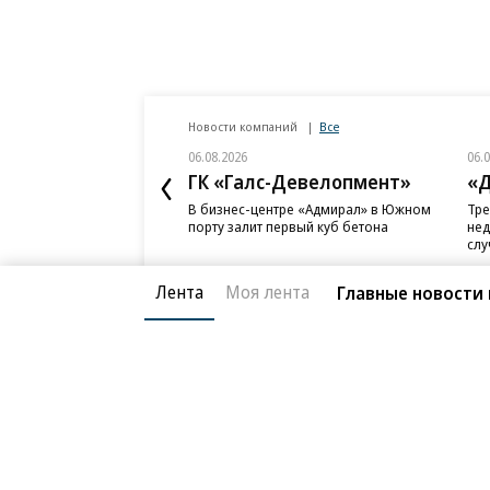
Новости компаний
Все
06.08.2026
06.
ГК «Галс-Девелопмент»
«Д
В бизнес-центре «Адмирал» в Южном
Тре
порту залит первый куб бетона
нед
слу
Лента
Моя лента
Главные новости к
Благотворительный фонд
О «Коммер
Архив
Контакты
18+ реклама