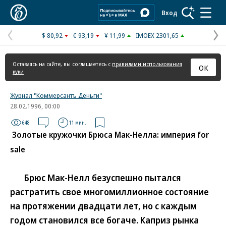
Коммерсантъ
Вход
$ 80,92
€ 93,19
¥ 11,99
IMOEX 2301,65
Предыдущая
С
страница
с
Оставаясь на сайте, вы соглашаетесь с
правилами использования
ОК
куки
Журнал "Коммерсантъ Деньги"
28.02.1996, 00:00
648
11 мин.
Золотые кружочки Брюса Мак-Нелла: империя for
sale
Брюс Мак-Нелл безуспешно пытался
растратить свое многомиллионное состояние
на протяжении двадцати лет, но с каждым
годом становился все богаче. Каприз рынка