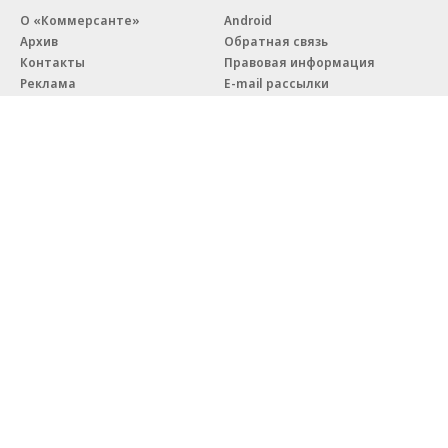
О «Коммерсанте»
Android
Архив
Обратная связь
Контакты
Правовая информация
Реклама
E-mail рассылки
Вакансии
18+
© АО «Коммерсантъ». 127006, Москва, Оружейный переулок д. 41,
тел. +7 (495) 797-69-70.
Сетевое издание «Коммерсантъ» (доменное имя сайта:
kommersant.ru) зарегистрировано Федеральной службой
по надзору в сфере связи, информационных технологий и массовых
коммуникаций (Роскомнадзор), регистрационный номер и дата
принятия решения о регистрации: серия
Эл № ФС77-76922
от 11 октября 2019 г.
Партнерские проекты/материалы, новости компаний, материалы
с пометкой «Промо» и «Официальное сообщение» опубликованы
на коммерческой основе.
На kommersant.ru применяются рекомендательные технологии.