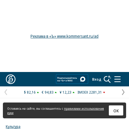
Реклама в «Ъ» www.kommersant.ru/ad
Коммерсантъ
Вход
$ 82,16
€ 94,83
¥ 12,23
IMOEX 2281,31
Предыдущая
С
страница
с
Оставаясь на сайте, вы соглашаетесь с
правилами использования
ОК
куки
Культура