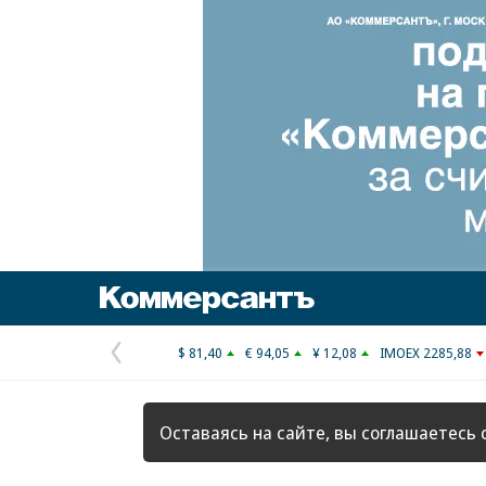
Коммерсантъ
$ 81,40
€ 94,05
¥ 12,08
IMOEX 2285,88
Предыдущая
страница
Оставаясь на сайте, вы соглашаетесь 