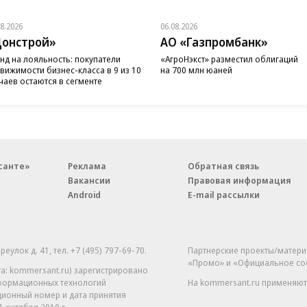
08.2026
06.08.2026
онстрой»
АО «Газпромбанк»
нд на лояльность: покупатели
«АгроНэкст» разместил облигаций
вижимости бизнес-класса в 9 из 10
на 700 млн юаней
чаев остаются в сегменте
санте»
Реклама
Обратная связь
Вакансии
Правовая информация
Android
E-mail рассылки
реулок д. 41,
тел. +7 (495) 797-69-70.
Партнерские проекты/матери
«Промо» и «Официальное со
а: kommersant.ru) зарегистрировано
нформационных технологий
На kommersant.ru применяют
ционный номер и дата принятия