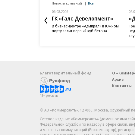
Новости компаний
Все
06.08.2026
06.
ГК «Галс-Девелопмент»
«Д
В бизнес-центре «Адмирал» в Южном
Тре
порту залит первый куб бетона
нед
слу
Благотворительный фонд
О «Коммер
Архив
Контакты
18+ реклама
© АО «Коммерсантъ». 127006, Москва, Оружейный пе
Сетевое издание «Коммерсантъ» (доменное имя сайт
Федеральной службой по надзору в сфере связи, и
и массовых коммуникаций (Роскомнадзор), регистра