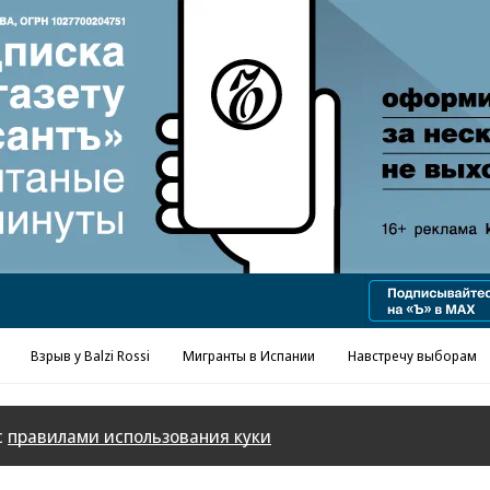
Реклама в «Ъ» www.kommersant.ru/ad
Взрыв у Balzi Rossi
Мигранты в Испании
Навстречу выборам
с
правилами использования куки