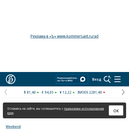
Реклама в «Ъ» www.kommersant.ru/ad
Коммерсантъ
Вход
$ 81,40
€ 94,05
¥ 12,22
IMOEX 2281,40
Предыдущая
С
страница
с
Оставаясь на сайте, вы соглашаетесь с
правилами использования
ОК
куки
Weekend