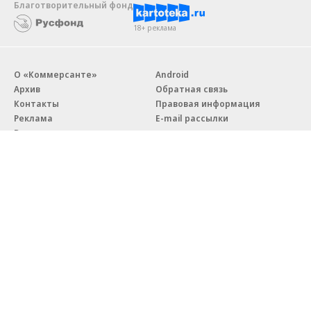
Благотворительный фонд
18+ реклама
О «Коммерсанте»
Android
Архив
Обратная связь
Контакты
Правовая информация
Реклама
E-mail рассылки
Вакансии
18+
© АО «Коммерсантъ». 127006, Москва, Оружейный переулок д. 41,
тел. +7 (495) 797-69-70.
Сетевое издание «Коммерсантъ» (доменное имя сайта:
kommersant.ru) зарегистрировано Федеральной службой
по надзору в сфере связи, информационных технологий и массовых
коммуникаций (Роскомнадзор), регистрационный номер и дата
принятия решения о регистрации: серия
Эл № ФС77-76922
от 11 октября 2019 г.