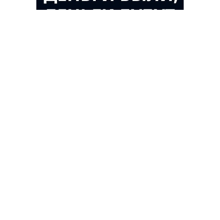
Благотворительный фонд
18+ реклама
О «Коммерсанте»
Android
Архив
Обратная связь
Контакты
Правовая информация
Реклама
E-mail рассылки
Вакансии