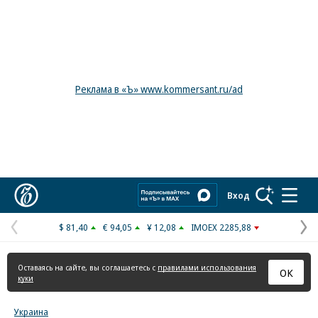
Реклама в «Ъ» www.kommersant.ru/ad
Коммерсантъ
Вход
$ 81,40
€ 94,05
¥ 12,08
IMOEX 2285,88
Предыдущая
С
страница
с
Оставаясь на сайте, вы соглашаетесь с
правилами использования
ОК
куки
Украина