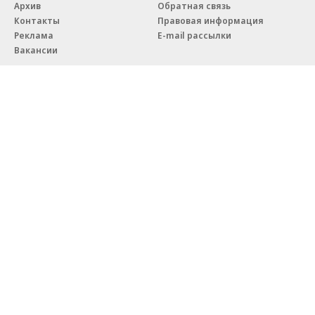
Архив
Обратная связь
Контакты
Правовая информация
Реклама
E-mail рассылки
Вакансии
18+
© АО «Коммерсантъ». 127006, Москва, Оружейный переулок д. 41,
тел. +7 (495) 797-69-70.
Сетевое издание «Коммерсантъ» (доменное имя сайта:
kommersant.ru) зарегистрировано Федеральной службой
по надзору в сфере связи, информационных технологий и массовых
коммуникаций (Роскомнадзор), регистрационный номер и дата
принятия решения о регистрации: серия
Эл № ФС77-76922
от 11 октября 2019 г.
Партнерские проекты/материалы, новости компаний, материалы
с пометкой «Промо» и «Официальное сообщение» опубликованы
на коммерческой основе.
На kommersant.ru применяются рекомендательные технологии.
Подробнее