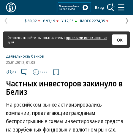
Коммерсантъ
Вход
$ 80,92
€ 93,19
¥ 12,05
IMOEX 2274,35
Предыдущая
С
страница
с
Оставаясь на сайте, вы соглашаетесь с
правилами использования
ОК
куки
Деятельность банков
25.01.2012, 01:03
6K
3 мин.
Частных инвесторов закинуло в
Белиз
На российском рынке активизировались
компании, предлагающие гражданам
беспроигрышные схемы инвестирования средств
на зарубежных фондовых и валютном рынках.