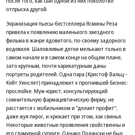
после того, как сын одной из них поколотил
отпрыска другой.
Экранизация пьесы-бестселлера Ясмины Реза
привела к появлению маленького звездного
фильма в жанре ядовитого, по-своему задорного
водевиля. Шаловливые детки мелькают только в
самом начале и в самом конце на общем плане,
зато крупным, почти карикатурным даны
портреты родителей. Одна пара (Кристоф Вальц--
Кейт Уинслет) принадлежит к прогнившей бизнес-
прослойке. Муж-юрист, консультирующий
сомнительную фармацевтическую фирму, не
расстается с мобильником и "делает профит",
даже жуя пирог, и хрюкает при этом, как свинья.
Некоторые животные проявления свойственны и
его гламурной супруге. Однако Полански не был