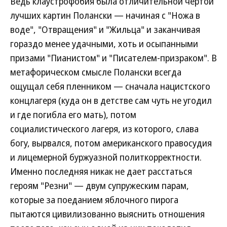
Ведь клаустрофобия была отличительной чертой
лучших картин Полански — начиная с "Ножа в
воде", "Отвращения" и "Жильца" и заканчивая
гораздо менее удачными, хоть и осыпанными
призами "Пианистом" и "Писателем-призраком". В
метафорическом смысле Полански всегда
ощущал себя пленником — сначала нацистского
концлагеря (куда он в детстве сам чуть не угодил
и где погибла его мать), потом
социалистического лагеря, из которого, слава
богу, вырвался, потом американского правосудия
и лицемерной буржуазной политкорректности.
Именно последняя никак не дает расстаться
героям "Резни" — двум супружеским парам,
которые за поеданием яблочного пирога
пытаются цивилизованно выяснить отношения