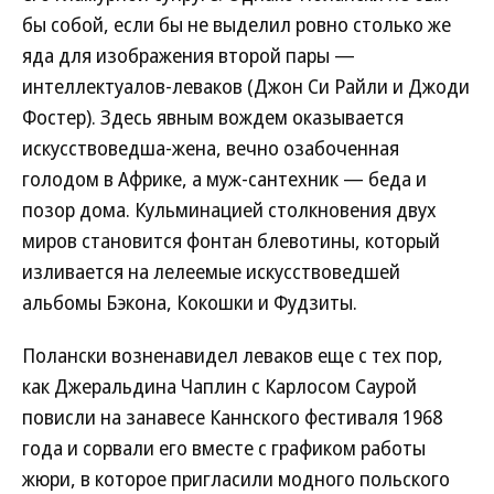
бы собой, если бы не выделил ровно столько же
яда для изображения второй пары —
интеллектуалов-леваков (Джон Си Райли и Джоди
Фостер). Здесь явным вождем оказывается
искусствоведша-жена, вечно озабоченная
голодом в Африке, а муж-сантехник — беда и
позор дома. Кульминацией столкновения двух
миров становится фонтан блевотины, который
изливается на лелеемые искусствоведшей
альбомы Бэкона, Кокошки и Фудзиты.
Полански возненавидел леваков еще с тех пор,
как Джеральдина Чаплин с Карлосом Саурой
повисли на занавесе Каннского фестиваля 1968
года и сорвали его вместе с графиком работы
жюри, в которое пригласили модного польского