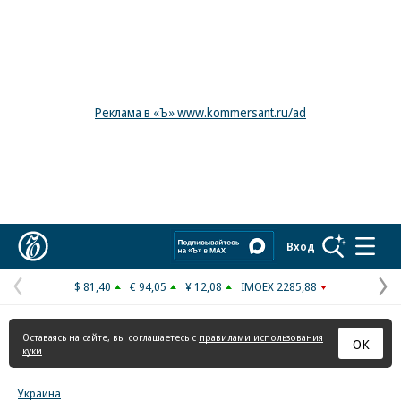
Реклама в «Ъ» www.kommersant.ru/ad
Коммерсантъ
Вход
$ 81,40
€ 94,05
¥ 12,08
IMOEX 2285,88
Предыдущая
С
страница
с
Оставаясь на сайте, вы соглашаетесь с
правилами использования
ОК
куки
Украина