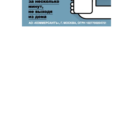
Благотворительный фонд
18+ реклама
О «Коммерсанте»
Android
Архив
Обратная связь
Контакты
Правовая информация
Реклама
E-mail рассылки
Вакансии
18+
© АО «Коммерсантъ». 127006, Москва, Оружейный переулок д. 41,