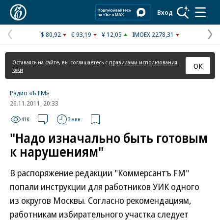
Коммерсантъ
Вход
$ 80,92
€ 93,19
¥ 12,05
IMOEX 2278,31
Предыдущая
С
страница
с
Оставаясь на сайте, вы соглашаетесь с
правилами использования
ОК
куки
Радио «Ъ FM»
26.11.2011, 20:33
41K
3 мин.
"Надо изначально быть готовым
к нарушениям"
В распоряжение редакции "Коммерсантъ FM"
попали инструкции для работников УИК одного
из округов Москвы. Согласно рекомендациям,
работникам избирательного участка следует