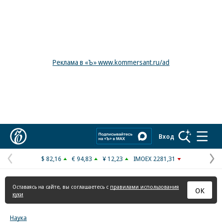
Реклама в «Ъ» www.kommersant.ru/ad
Коммерсантъ
Вход
$ 82,16
€ 94,83
¥ 12,23
IMOEX 2281,31
Предыдущая
С
страница
с
Оставаясь на сайте, вы соглашаетесь с
правилами использования
ОК
куки
Наука