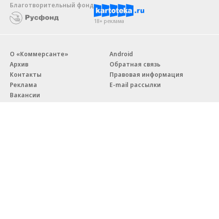
Благотворительный фонд
18+ реклама
О «Коммерсанте»
Android
Архив
Обратная связь
Контакты
Правовая информация
Реклама
E-mail рассылки
Вакансии
18+
© АО «Коммерсантъ». 127006, Москва, Оружейный переулок д. 41,
тел. +7 (495) 797-69-70.
Сетевое издание «Коммерсантъ» (доменное имя сайта:
kommersant.ru) зарегистрировано Федеральной службой
по надзору в сфере связи, информационных технологий и массовых
коммуникаций (Роскомнадзор), регистрационный номер и дата
принятия решения о регистрации: серия
Эл № ФС77-76922
от 11 октября 2019 г.