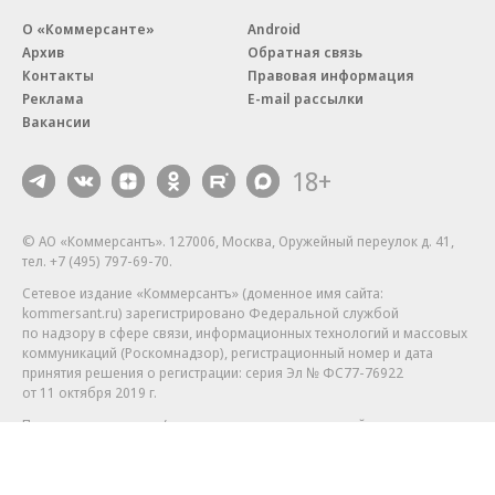
О «Коммерсанте»
Android
Архив
Обратная связь
Контакты
Правовая информация
Реклама
E-mail рассылки
Вакансии
18+
© АО «Коммерсантъ». 127006, Москва, Оружейный переулок д. 41,
тел. +7 (495) 797-69-70.
Сетевое издание «Коммерсантъ» (доменное имя сайта:
kommersant.ru) зарегистрировано Федеральной службой
по надзору в сфере связи, информационных технологий и массовых
коммуникаций (Роскомнадзор), регистрационный номер и дата
принятия решения о регистрации: серия
Эл № ФС77-76922
от 11 октября 2019 г.
Партнерские проекты/материалы, новости компаний, материалы
с пометкой «Промо» и «Официальное сообщение» опубликованы
на коммерческой основе.